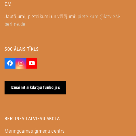
E.V.
Jautājumi, pieteikumi un vēlējumi:
pieteikumi@latvieši-
berline.de
SOCIĀLAIS TĪKLS
Facebook
Instagram
YouTube
Izmainīt sīkdatņu funkcijas
BERLĪNES LATVIEŠU SKOLA
Mēringdamas ģimeņu centrs