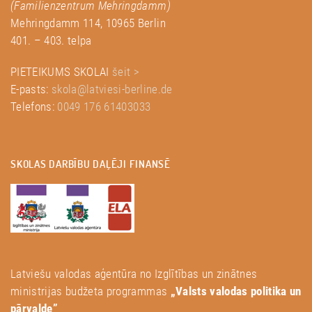
(Familienzentrum Mehringdamm)
Mehringdamm 114, 10965 Berlin
401. – 403. telpa
PIETEIKUMS SKOLAI
šeit >
E-pasts:
skola@latviesi-berline.de
Telefons:
0049 176 61403033
SKOLAS DARBĪBU DAĻĒJI FINANSĒ
Latviešu valodas aģentūra no Izglītības un zinātnes
ministrijas budžeta programmas
„Valsts valodas politika un
pārvalde”