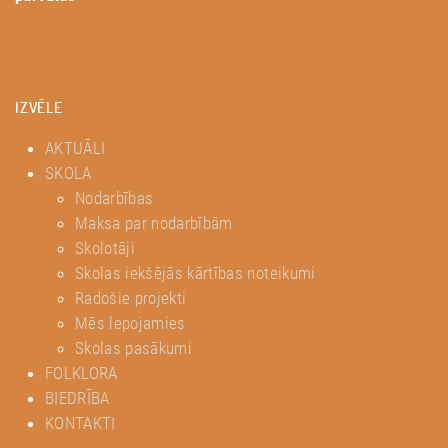
IZVĒLE
AKTUĀLI
SKOLA
Nodarbības
Maksa par nodarbībām
Skolotāji
Skolas iekšējās kārtības noteikumi
Radošie projekti
Mēs lepojamies
Skolas pasākumi
FOLKLORA
BIEDRĪBA
KONTAKTI