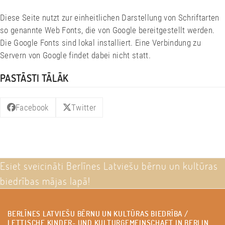
Diese Seite nutzt zur einheitlichen Darstellung von Schriftarten
so genannte Web Fonts, die von Google bereitgestellt werden.
Die Google Fonts sind lokal installiert. Eine Verbindung zu
Servern von Google findet dabei nicht statt.
PASTĀSTI TĀLĀK
Facebook
Twitter
Esiet sveicināti Berlīnes Latviešu bērnu un kultūras
biedrības mājas lapā!
BERLĪNES LATVIEŠU BĒRNU UN KULTŪRAS BIEDRĪBA /
LETTISCHE KINDER- UND KULTURGEMEINSCHAFT IN BERLIN