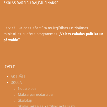
SKOLAS DARBĪBU DAĻĒJI FINANSĒ
Latviešu valodas aģentūra no Izglītības un zinātnes
ministrijas budžeta programmas
„Valsts valodas politika un
pārvalde”
IZVĒLE
AKTUĀLI
SKOLA
Nodarbības
Maksa par nodarbībām
Skolotāji
Skolas iekšējās kārtības noteikumi