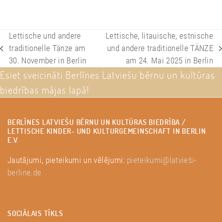
Lettische und andere
Lettische, litauische, estnische
traditionelle Tänze am
und andere traditionelle TÄNZE
previous
next
30. November in Berlin
am 24. Mai 2025 in Berlin
post:
post:
Esiet sveicināti Berlīnes Latviešu bērnu un kultūras
biedrības mājas lapā!
BERLĪNES LATVIEŠU BĒRNU UN KULTŪRAS BIEDRĪBA /
LETTISCHE KINDER- UND KULTURGEMEINSCHAFT IN BERLIN
E.V.
Jautājumi, pieteikumi un vēlējumi:
pieteikumi@latvieši-
berline.de
SOCIĀLAIS TĪKLS