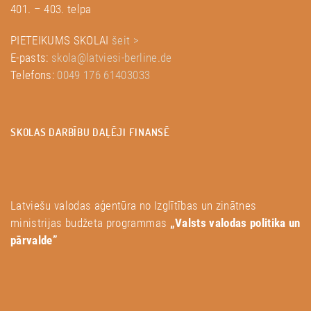
401. – 403. telpa
PIETEIKUMS SKOLAI
šeit >
E-pasts:
skola@latviesi-berline.de
Telefons:
0049 176 61403033
SKOLAS DARBĪBU DAĻĒJI FINANSĒ
Latviešu valodas aģentūra no Izglītības un zinātnes
ministrijas budžeta programmas
„Valsts valodas politika un
pārvalde”