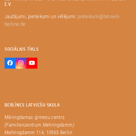
E.V.
Jautājumi, pieteikumi un vēlējumi:
pieteikumi@latvieši-
berline.de
SOCIĀLAIS TĪKLS
Facebook
Instagram
YouTube
BERLĪNES LATVIEŠU SKOLA
Mēringdamas ģimeņu centrs
(Familienzentrum Mehringdamm)
Mehringdamm 114, 10965 Berlin