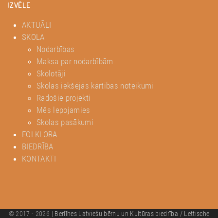
IZVĒLE
AKTUĀLI
SKOLA
Nodarbības
Maksa par nodarbībām
Skolotāji
Skolas iekšējās kārtības noteikumi
Radošie projekti
Mēs lepojamies
Skolas pasākumi
FOLKLORA
BIEDRĪBA
KONTAKTI
© 2017 - 2026 |
Berlīnes Latviešu bērnu un Kultūras biedrība / Lettische