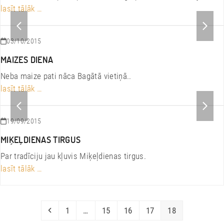
lasīt tālāk …
previous
next
slide
slide
03/10/2015
MAIZES DIENA
Neba maize pati nāca Bagātā vietiņā..
lasīt tālāk …
previous
next
slide
slide
19/09/2015
MIĶEĻDIENAS TIRGUS
Par tradīciju jau kļuvis Miķeļdienas tirgus.
lasīt tālāk …
Previous
Page
Page
Page
Page
Page
1
…
15
16
17
18