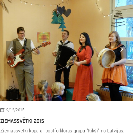
previous
next
slide
slide
19/12/2015
ZIEMASSVĒTKI 2015
Ziemassvētki kopā ar postfolkloras grupu "Rikši" no Latvijas.