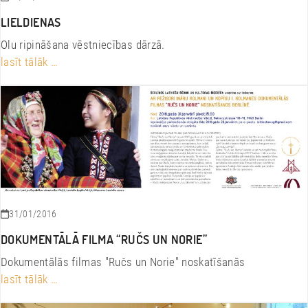
LIELDIENAS
Olu ripināšana vēstniecības dārzā.
lasīt tālāk …
31/01/2016
DOKUMENTĀLĀ FILMA “RUČS UN NORIE”
Dokumentālās filmas "Ručs un Norie" noskatīšanās
lasīt tālāk …