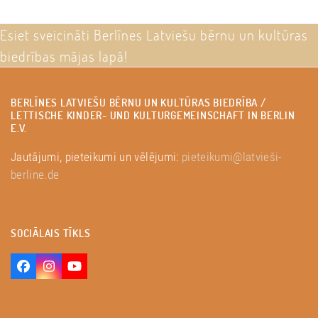
Esiet sveicināti Berlīnes Latviešu bērnu un kultūras
biedrības mājas lapā!
BERLĪNES LATVIEŠU BĒRNU UN KULTŪRAS BIEDRĪBA /
LETTISCHE KINDER- UND KULTURGEMEINSCHAFT IN BERLIN
E.V.
Jautājumi, pieteikumi un vēlējumi:
pieteikumi@latvieši-
berline.de
SOCIĀLAIS TĪKLS
Facebook
Instagram
YouTube