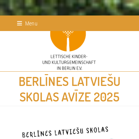
Skip
Menu
to
content
BERLĪNES LATVIEŠU
SKOLAS AVĪZE 2025