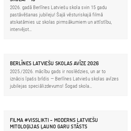
2026. gadā Berlīnes Latviešu skola svin 15 gadu
pastāvēšanas jubileju! Šajā vēsturiskajā filmā
atskatāmies uz skolas pirmsākumiem un attīstību,
intervējot…
BERLĪNES LATVIEŠU SKOLAS AVĪZE 2026
2025./2026. mācību gads ir noslēdzies, un ar to
iznācis īpašs brīdis — Berlīnes Latviešu skolas avīzes
jubilejas speciālizdevums! Šogad skola…
FILMA #VISSLIKTI – MODERNS LATVIEŠU
MITOLOĢIJAS ĻAUNO GARU STĀSTS