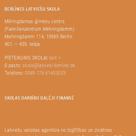
BERLĪNES LATVIEŠU SKOLA
Mēringdamas ģimeņu centrs
(Familienzentrum Mehringdamm)
Mehringdamm 114, 10965 Berlin
401. – 403. telpa
PIETEIKUMS SKOLAI
šeit >
E-pasts:
skola@latviesi-berline.de
Telefons:
0049 176 61403033
SKOLAS DARBĪBU DAĻĒJI FINANSĒ
Latviešu valodas aģentūra no Izglītības un zinātnes