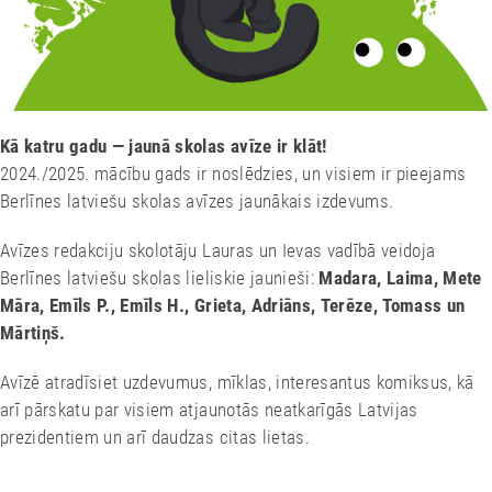
Kā katru gadu — jaunā skolas avīze ir klāt!
2024./2025. mācību gads ir noslēdzies, un visiem ir pieejams
Berlīnes latviešu skolas avīzes jaunākais izdevums.
Avīzes redakciju skolotāju Lauras un Ievas vadībā veidoja
Berlīnes latviešu skolas lieliskie jaunieši:
Madara, Laima, Mete
Māra, Emīls P., Emīls H., Grieta, Adriāns, Terēze, Tomass un
Mārtiņš.
Avīzē atradīsiet uzdevumus, mīklas, interesantus komiksus, kā
arī pārskatu par visiem atjaunotās neatkarīgās Latvijas
prezidentiem un arī daudzas citas lietas.
Berlīnes latviešu skolas avīze 2025 – Lejuplādēt PDF