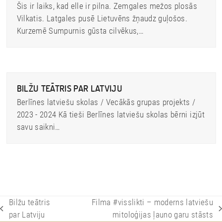
Šis ir laiks, kad elle ir pilna. Zemgales mežos plosās
Vilkatis. Latgales pusē Lietuvēns žņaudz guļošos.
Kurzemē Sumpurnis gūsta cilvēkus,…
BILŽU TEĀTRIS PAR LATVIJU
Berlīnes latviešu skolas / Vecākās grupas projekts /
2023 - 2024 Kā tieši Berlīnes latviešu skolas bērni izjūt
savu saikni…
Bilžu teātris
Filma #visslikti – moderns latviešu
previous
next
par Latviju
mitoloģijas ļauno garu stāsts