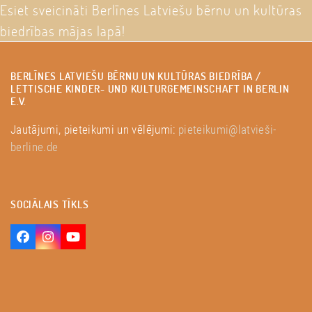
post:
post:
Esiet sveicināti Berlīnes Latviešu bērnu un kultūras
biedrības mājas lapā!
BERLĪNES LATVIEŠU BĒRNU UN KULTŪRAS BIEDRĪBA /
LETTISCHE KINDER- UND KULTURGEMEINSCHAFT IN BERLIN
E.V.
Jautājumi, pieteikumi un vēlējumi:
pieteikumi@latvieši-
berline.de
SOCIĀLAIS TĪKLS
Facebook
Instagram
YouTube