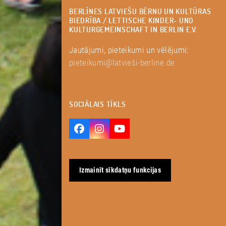
BERLĪNES LATVIEŠU BĒRNU UN KULTŪRAS
BIEDRĪBA / LETTISCHE KINDER- UND
KULTURGEMEINSCHAFT IN BERLIN E.V.
Jautājumi, pieteikumi un vēlējumi:
pieteikumi@latvieši-berline.de
SOCIĀLAIS TĪKLS
Facebook
Instagram
YouTube
Izmainīt sīkdatņu funkcijas