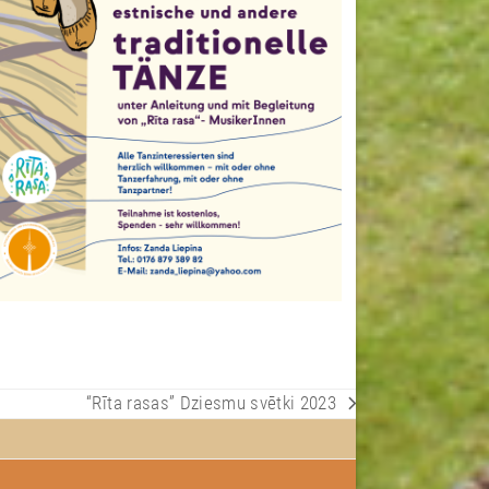
“Rīta rasas” Dziesmu svētki 2023
next
post: