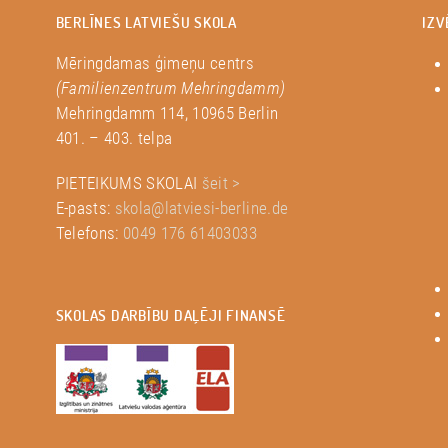
BERLĪNES LATVIEŠU SKOLA
IZV
Mēringdamas ģimeņu centrs
(Familienzentrum Mehringdamm)
Mehringdamm 114, 10965 Berlin
401. – 403. telpa
PIETEIKUMS SKOLAI
šeit >
E-pasts:
skola@latviesi-berline.de
Telefons:
0049 176 61403033
SKOLAS DARBĪBU DAĻĒJI FINANSĒ