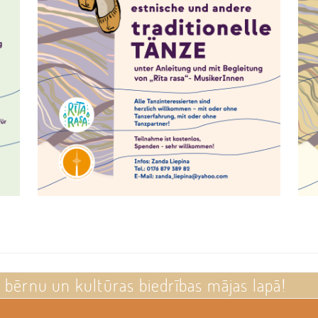
u bērnu un kultūras biedrības mājas lapā!