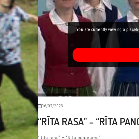
You are currently viewing a place
06/07/2023
“RĪTA RASA” – “RĪTA PA
“Rīta rasa” – “Rīta panorāmā”