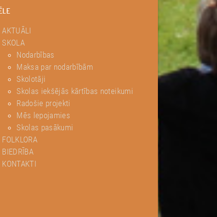
ĒLE
AKTUĀLI
SKOLA
Nodarbības
Maksa par nodarbībām
Skolotāji
Skolas iekšējās kārtības noteikumi
Radošie projekti
Mēs lepojamies
Skolas pasākumi
FOLKLORA
BIEDRĪBA
KONTAKTI