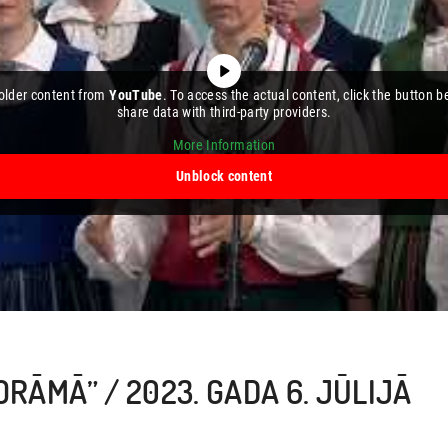
holder content from
YouTube
. To access the actual content, click the button b
share data with third-party providers.
More Information
Unblock content
NORĀMĀ” / 2023. GADA 6. JŪLIJĀ