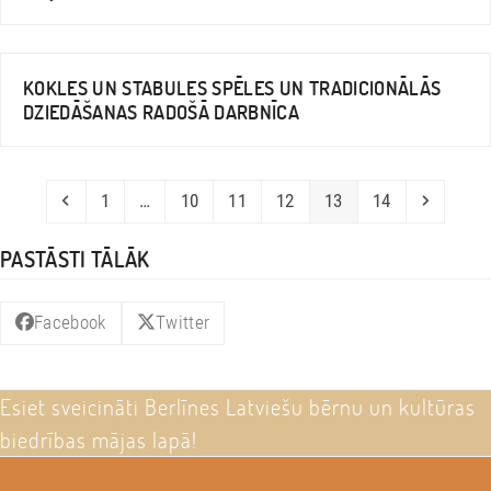
JĀŅI 2016
KOKLES UN STABULES SPĒLES UN TRADICIONĀLĀS
DZIEDĀŠANAS RADOŠĀ DARBNĪCA
Previous
Page
Page
Page
Page
Page
Page
Next
1
…
10
11
12
13
14
PASTĀSTI TĀLĀK
Facebook
Twitter
Esiet sveicināti Berlīnes Latviešu bērnu un kultūras