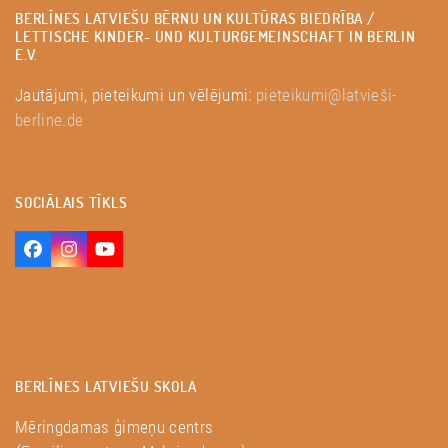
biedrības mājas lapā!
BERLĪNES LATVIEŠU BĒRNU UN KULTŪRAS BIEDRĪBA /
LETTISCHE KINDER- UND KULTURGEMEINSCHAFT IN BERLIN
E.V.
Jautājumi, pieteikumi un vēlējumi:
pieteikumi@latvieši-
berline.de
SOCIĀLAIS TĪKLS
Facebook
Instagram
YouTube
BERLĪNES LATVIEŠU SKOLA