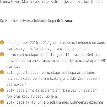
Lolita Laizāne, Zanda Liepiņa, Ilze Orinska, Antra Strazdiņa, Rūta
Vimba, Linda Vepere, Linda Mozere, Maija Bilsēna, Liene Broka,
Laima Bikše, Marta Folkmane, Katrina Ģēvele, Dzintars Bilsēns
Kā Berlīnes latviešu fokloras kopa
Rīta rasa
:
piedalījāmies 2016., 2017.gada diasporas Lieldienu un Jāņu
svinību organizēšanā Latvijas vēstniecības dārzā.
pirmo reizi uzstājāmies 2016. gada 11.novembrī Berlīnes
Latviešu bērnu un kultūras biedrības rīkotājās „Latvijai – 98“
svinībās.
2016. gada 18.decembrī uzstājāmies kopā ar Berlīnes
latviešu skolas bērniem muzikālajā izrādē „Ziemassvētki
sabraukuši“
2017. gada 2. martā apciemojām “Dzērves” un sveicām