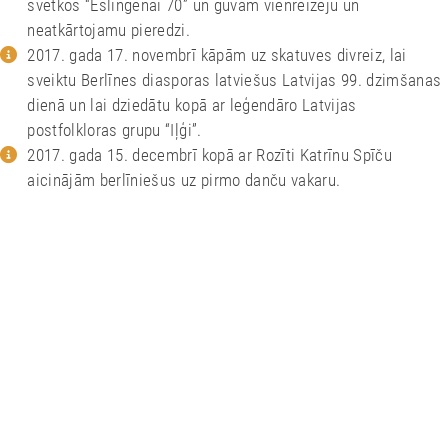
folkloras kopu 10 gadu jubilejā.
2017. gada 17.-18.jūnijā piedalījāmies Eslingenas dziesmu
svētkos “Eslingenai 70” un guvām vienreizēju un
neatkārtojamu pieredzi.
2017. gada 17. novembrī kāpām uz skatuves divreiz, lai
sveiktu Berlīnes diasporas latviešus Latvijas 99. dzimšanas
dienā un lai dziedātu kopā ar leģendāro Latvijas
postfolkloras grupu “Iļģi”.
2017. gada 15. decembrī kopā ar Rozīti Katrīnu Spīču
aicinājām berlīniešus uz pirmo danču vakaru.