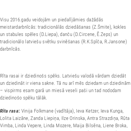
paši savās ģimenēs un plašajā pasaulē.
Visu 2016.gadu veidojām un piedalījāmies dažādās
meistardarbnīcās: tradicionālās dziedāšanas (Z.Šmite), kokles
un stabules spēles (D.Liepa), danču (D.Circene, Ē.Zeps) un
tradicionālo latviešu svētku svinēšanas (R.K.Spīča, R.Jansone)
darbnīcās.
Rīta rasai ir dziedinošs spēks. Latviešu valodā vārdam dziedāt
un dziedināt ir viena sakne. Tā nu arī mēs dziedam un dziedinām
– vispirms esam garā un miesā veseli paši un tad nododam
dziedinošo spēku tālāk.
Rīta rasa
:
Vinija Folkmane (vadītāja), Ieva Ketzer, Ieva Kunga,