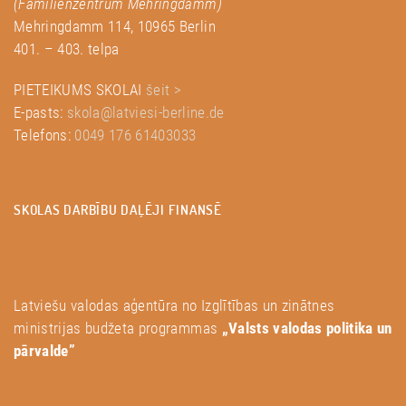
Mēringdamas ģimeņu centrs
(Familienzentrum Mehringdamm)
Mehringdamm 114, 10965 Berlin
401. – 403. telpa
PIETEIKUMS SKOLAI
šeit >
E-pasts:
skola@latviesi-berline.de
Telefons:
0049 176 61403033
SKOLAS DARBĪBU DAĻĒJI FINANSĒ
Latviešu valodas aģentūra no Izglītības un zinātnes
ministrijas budžeta programmas
„Valsts valodas politika un
pārvalde”