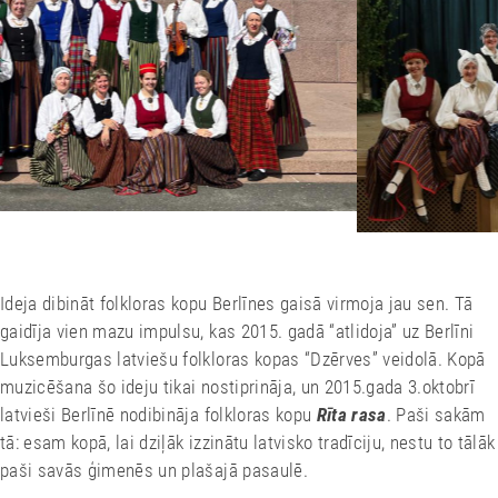
Ideja dibināt folkloras kopu Berlīnes gaisā virmoja jau sen. Tā
gaidīja vien mazu impulsu, kas 2015. gadā “atlidoja” uz Berlīni
Luksemburgas latviešu folkloras kopas “Dzērves” veidolā. Kopā
muzicēšana šo ideju tikai nostiprināja, un 2015.gada 3.oktobrī
latvieši Berlīnē nodibināja folkloras kopu
Rīta rasa
. Paši sakām
tā: esam kopā, lai dziļāk izzinātu latvisko tradīciju, nestu to tālāk