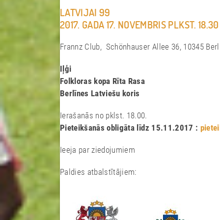
LATVIJAI 99
2017. GADA 17. NOVEMBRIS PLKST. 18.30
Frannz Club, Schönhauser Allee 36, 10345 Berl
Iļģi
Folkloras kopa Rīta Rasa
Berlīnes Latviešu koris
Ierašanās no pklst. 18.00.
Pieteikšanās
obligāta līdz 15.11.2017
:
piete
Ieeja par ziedojumiem
Paldies atbalstītājiem: