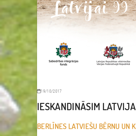
19/10/2017
IESKANDINĀSIM LATVIJA
BERLĪNES LATVIEŠU BĒRNU UN K