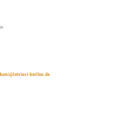
in
ikumi@latviesi-berline.de