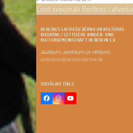
previous
Esiet sveicināti Berlīnes Latvieš
post:
BERLĪNES LATVIEŠU BĒRNU UN KULTŪRAS
BIEDRĪBA / LETTISCHE KINDER- UND
KULTURGEMEINSCHAFT IN BERLIN E.V.
Jautājumi, pieteikumi un vēlējumi:
pieteikumi@latvieši-berline.de
SOCIĀLAIS TĪKLS
Facebook
Instagram
YouTube