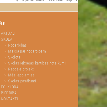
next
post:
ĒLE
AKTUĀLI
SKOLA
Nodarbības
Maksa par nodarbībām
Skolotāji
Skolas iekšējās kārtības noteikumi
Radošie projekti
Mēs lepojamies
Skolas pasākumi
FOLKLORA
BIEDRĪBA
KONTAKTI