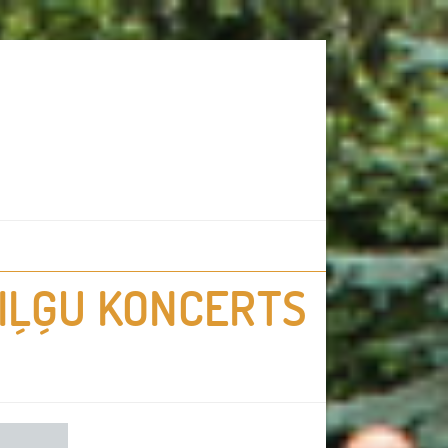
 IĻĢU KONCERTS