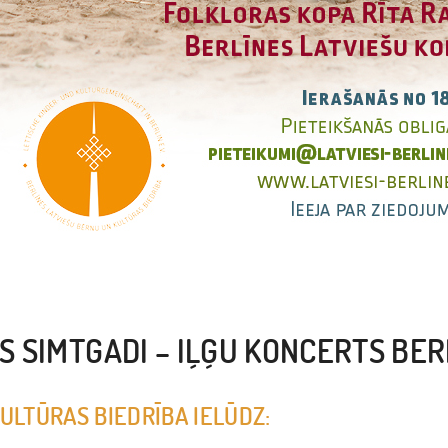
S SIMTGADI – IĻĢU KONCERTS BER
ULTŪRAS BIEDRĪBA IELŪDZ: