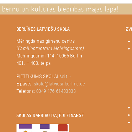
u bērnu un kultūras biedrības mājas lapā!
BERLĪNES LATVIEŠU SKOLA
IZV
Mēringdamas ģimeņu centrs
(Familienzentrum Mehringdamm)
Mehringdamm 114, 10965 Berlin
401. – 403. telpa
PIETEIKUMS SKOLAI
šeit >
E-pasts:
skola@latviesi-berline.de
Telefons:
0049 176 61403033
SKOLAS DARBĪBU DAĻĒJI FINANSĒ