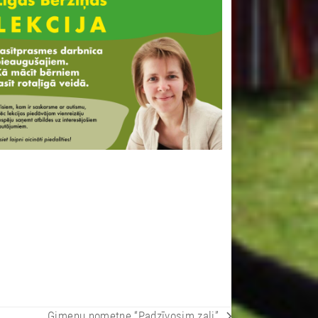
Ģimeņu nometne “Padzīvosim zaļi”