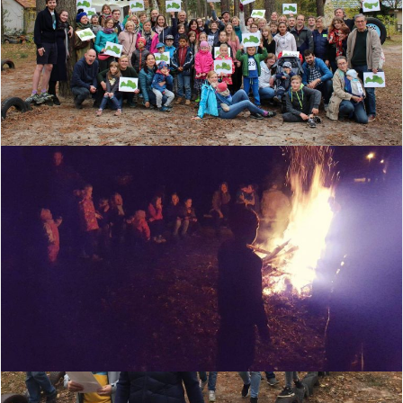
25/10/2017
ĢIMEŅU NOMETNE “PADZĪVOSIM ZAĻI”
Berlīnes Latviešu bērnu un kultūras biedrības rīkotā ģimeņu
nometne “Padzīvosim zaļi”. Laikā no 20. līdz 22. oktobrim skaistā
vietā pie Frauensee (Sievu ezera) notika pirmā Berlīnes Latviešu
bērnu un kultūras biedrības rīkotā ģimeņu nometne. Nometnes
vietai tika izraudzīts bērnu un…
lasīt tālāk …