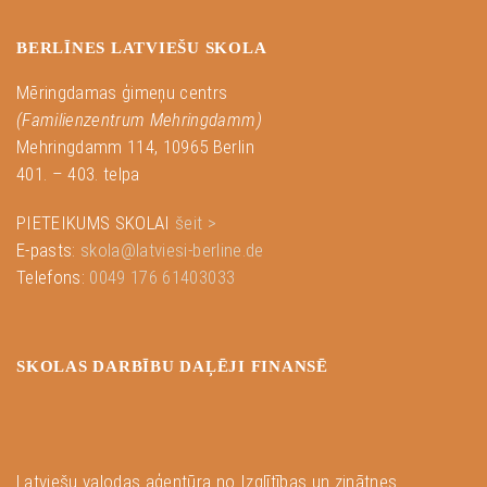
BERLĪNES LATVIEŠU SKOLA
Mēringdamas ģimeņu centrs
(Familienzentrum Mehringdamm)
Mehringdamm 114, 10965 Berlin
401. – 403. telpa
PIETEIKUMS SKOLAI
šeit >
E-pasts:
skola@latviesi-berline.de
Telefons:
0049 176 61403033
SKOLAS DARBĪBU DAĻĒJI FINANSĒ
Latviešu valodas aģentūra no Izglītības un zinātnes