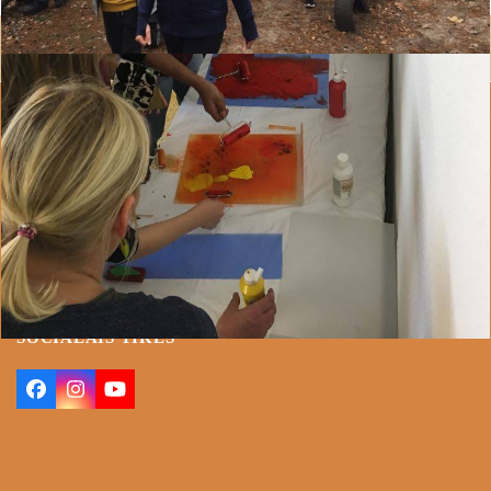
Esiet sveicināti Berlīnes Latviešu bērnu un
kultūras biedrības mājas lapā!
BERLĪNES LATVIEŠU BĒRNU UN KULTŪRAS
BIEDRĪBA / LETTISCHE KINDER- UND
KULTURGEMEINSCHAFT IN BERLIN E.V.
Jautājumi, pieteikumi un vēlējumi:
pieteikumi@latvieši-
berline.de
SOCIĀLAIS TĪKLS
Facebook
Instagram
YouTube