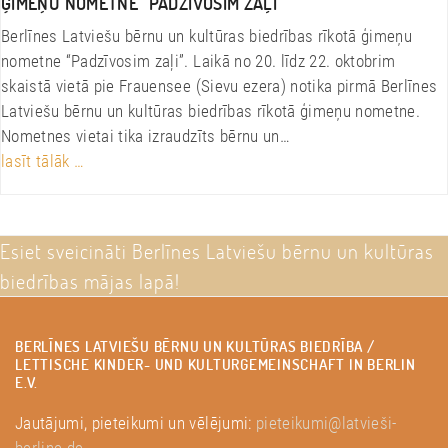
ĢIMEŅU NOMETNE “PADZĪVOSIM ZAĻI”
Berlīnes Latviešu bērnu un kultūras biedrības rīkotā ģimeņu
nometne “Padzīvosim zaļi”. Laikā no 20. līdz 22. oktobrim
skaistā vietā pie Frauensee (Sievu ezera) notika pirmā Berlīnes
Latviešu bērnu un kultūras biedrības rīkotā ģimeņu nometne.
Nometnes vietai tika izraudzīts bērnu un…
lasīt tālāk …
Esiet sveicināti Berlīnes Latviešu bērnu un kultūras
biedrības mājas lapā!
BERLĪNES LATVIEŠU BĒRNU UN KULTŪRAS BIEDRĪBA /
LETTISCHE KINDER- UND KULTURGEMEINSCHAFT IN BERLIN
E.V.
Jautājumi, pieteikumi un vēlējumi:
pieteikumi@latvieši-
berline.de