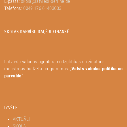
E-pasts:
skola@latviesi-berline.de
Telefons:
0049 176 61403033
SKOLAS DARBĪBU DAĻĒJI FINANSĒ
Latviešu valodas aģentūra no Izglītības un zinātnes
ministrijas budžeta programmas
„Valsts valodas politika un
pārvalde”
IZVĒLE
AKTUĀLI
SKOLA