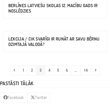
BERLĪNES LATVIEŠU SKOLAS 12. MACĪBU GADS IR
NOSLĒDZIES
LEKCIJA / CIK SVARĪGI IR RUNĀT AR SAVU BĒRNU
DZIMTAJĀ VALODĀ?
Previous
Page
Page
Page
Page
Page
Page
Page
Next
1
2
3
4
5
6
…
14
PASTĀSTI TĀLĀK
Facebook
Twitter