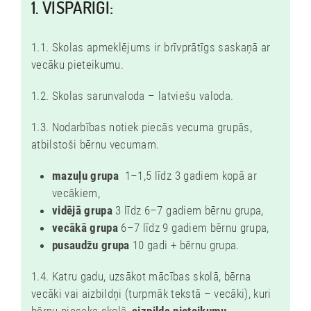
1. VISPĀRĪGI:
!
G
A
1.1. Skolas apmeklējums ir brīvprātīgs saskaņā ar
vecāku pieteikumu.
I
D
1.2. Skolas sarunvaloda – latviešu valoda.
Ā
1.3. Nodarbības notiek piecās vecuma grupās,
M
atbilstoši bērnu vecumam.
G
A
mazuļu grupa
1–1,5 līdz 3 gadiem kopā ar
N
vecākiem,
vidējā grupa
3 līdz 6–7 gadiem bērnu grupa,
M
vecākā grupa
6–7 līdz 9 gadiem bērnu grupa,
A
pusaudžu grupa
10 gadi + bērnu grupa.
Z
U
1.4. Katru gadu, uzsākot mācības skolā, bērna
vecāki vai aizbildņi (turpmāk tekstā – vecāki), kuri
S
bērnu piesaka skolā,
aizpilda pieteikumu
.