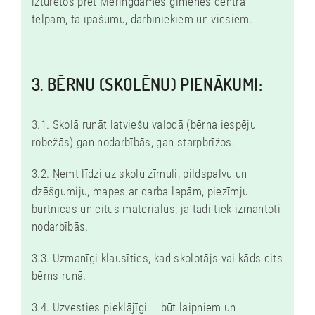
izturētos pret Mēringdames ģimenes centra
telpām, tā īpašumu, darbiniekiem un viesiem.
3. BĒRNU (SKOLĒNU) PIENĀKUMI:
3.1. Skolā runāt latviešu valodā (bērna iespēju
robežās) gan nodarbībās, gan starpbrīžos.
3.2. Ņemt līdzi uz skolu zīmuli, pildspalvu un
dzēšgumiju, mapes ar darba lapām, piezīmju
burtnīcas un citus materiālus, ja tādi tiek izmantoti
nodarbībās.
3.3. Uzmanīgi klausīties, kad skolotājs vai kāds cits
bērns runā.
3.4. Uzvesties pieklājīgi – būt laipniem un