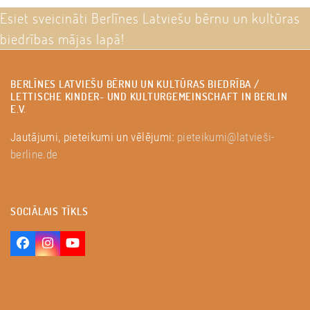
Esiet sveicināti Berlīnes Latviešu bērnu un kultūras
biedrības mājas lapā!
BERLĪNES LATVIEŠU BĒRNU UN KULTŪRAS BIEDRĪBA /
LETTISCHE KINDER- UND KULTURGEMEINSCHAFT IN BERLIN
E.V.
Jautājumi, pieteikumi un vēlējumi:
pieteikumi@latvieši-
berline.de
SOCIĀLAIS TĪKLS
Facebook
Instagram
YouTube