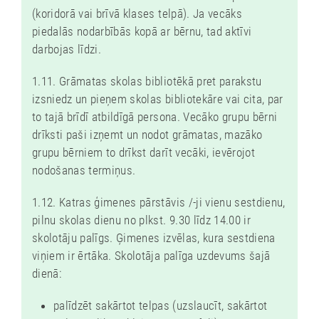
E
(koridorā vai brīvā klases telpā). Ja vecāks
S
piedalās nodarbībās kopā ar bērnu, tad aktīvi
darbojas līdzi.
U
N
1.11. Grāmatas skolas bibliotēkā pret parakstu
T
izsniedz un pieņem skolas bibliotekāre vai cita, par
Ā
to tajā brīdī atbildīgā persona. Vecāko grupu bērni
drīksti paši izņemt un nodot grāmatas, mazāko
S
grupu bērniem to drīkst darīt vecāki, ievērojot
A
nodošanas termiņus.
P
K
1.12. Katras ģimenes pārstāvis /-ji vienu sestdienu,
pilnu skolas dienu no plkst. 9.30 līdz 14.00 ir
A
skolotāju palīgs. Ģimenes izvēlas, kura sestdiena
I
viņiem ir ērtāka. Skolotāja palīga uzdevums šajā
M
dienā:
E
palīdzēt sakārtot telpas (uzslaucīt, sakārtot
S