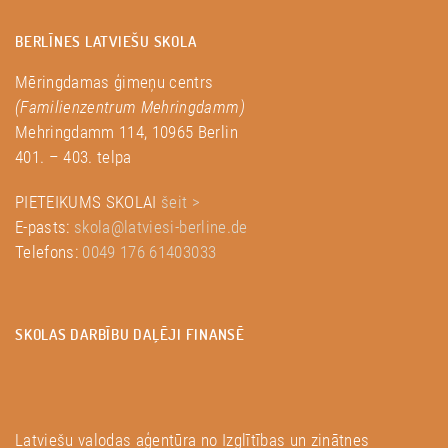
BERLĪNES LATVIEŠU SKOLA
Mēringdamas ģimeņu centrs
(Familienzentrum Mehringdamm)
Mehringdamm 114, 10965 Berlin
401. – 403. telpa
PIETEIKUMS SKOLAI
šeit >
E-pasts:
skola@latviesi-berline.de
Telefons:
0049 176 61403033
SKOLAS DARBĪBU DAĻĒJI FINANSĒ
Latviešu valodas aģentūra no Izglītības un zinātnes