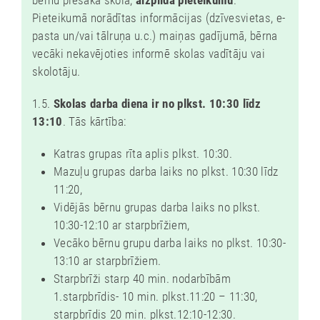
,
Pieteikumā norādītas informācijas (dzīvesvietas, e-
G
pasta un/vai tālruņa u.c.) maiņas gadījumā, bērna
A
vecāki nekavējoties informē skolas vadītāju vai
N
skolotāju.
L
1.5.
Skolas darba diena ir no plkst. 10:30 līdz
I
13:10
. Tās kārtība:
E
Katras grupas rīta aplis plkst. 10:30.
L
Mazuļu grupas darba laiks no plkst. 10:30 līdz
U
11:20,
S
Vidējās bērnu grupas darba laiks no plkst.
I
10:30-12:10 ar starpbrīžiem,
N
Vecāko bērnu grupu darba laiks no plkst. 10:30-
13:10 ar starpbrīžiem.
T
Starpbrīži starp 40 min. nodarbībām
E
1.starpbrīdis- 10 min. plkst.11:20 – 11:30,
R
starpbrīdis 20 min. plkst.12:10-12:30.