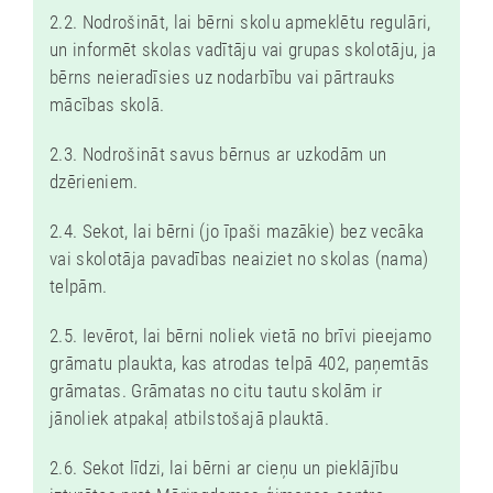
2.2. Nodrošināt, lai bērni skolu apmeklētu regulāri,
un informēt skolas vadītāju vai grupas skolotāju, ja
bērns neieradīsies uz nodarbību vai pārtrauks
mācības skolā.
2.3. Nodrošināt savus bērnus ar uzkodām un
dzērieniem.
2.4. Sekot, lai bērni (jo īpaši mazākie) bez vecāka
vai skolotāja pavadības neaiziet no skolas (nama)
telpām.
2.5. Ievērot, lai bērni noliek vietā no brīvi pieejamo
grāmatu plaukta, kas atrodas telpā 402, paņemtās
grāmatas. Grāmatas no citu tautu skolām ir
jānoliek atpakaļ atbilstošajā plauktā.
2.6. Sekot līdzi, lai bērni ar cieņu un pieklājību