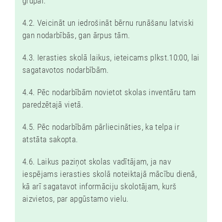
grupai.
4.2. Veicināt un iedrošināt bērnu runāšanu latviski
gan nodarbībās, gan ārpus tām.
4.3. Ierasties skolā laikus, ieteicams plkst.10:00, lai
sagatavotos nodarbībām.
4.4. Pēc nodarbībām novietot skolas inventāru tam
paredzētajā vietā.
4.5. Pēc nodarbībām pārliecināties, ka telpa ir
atstāta sakopta.
4.6. Laikus paziņot skolas vadītājam, ja nav
iespējams ierasties skolā noteiktajā mācību dienā,
kā arī sagatavot informāciju skolotājam, kurš
aizvietos, par apgūstamo vielu.