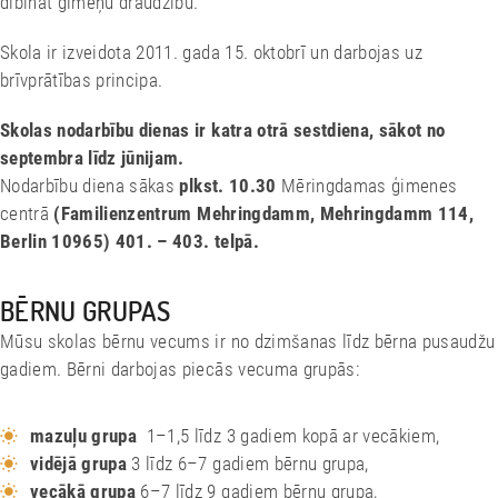
dibināt ģimeņu draudzību.
Skola ir izveidota 2011. gada 15. oktobrī un darbojas uz
brīvprātības principa.
Skolas nodarbību dienas ir katra otrā sestdiena, sākot no
septembra līdz jūnijam.
Nodarbību diena sākas
plkst. 10.30
Mēringdamas ģimenes
centrā
(Familienzentrum Mehringdamm, Mehringdamm 114,
Berlin 10965) 401. – 403. telpā.
BĒRNU GRUPAS
Mūsu skolas bērnu vecums ir no dzimšanas līdz bērna pusaudžu
gadiem. Bērni darbojas piecās vecuma grupās:
mazuļu grupa
1–1,5 līdz 3 gadiem kopā ar vecākiem,
vidējā grupa
3 līdz 6–7 gadiem bērnu grupa,
vecākā grupa
6–7 līdz 9 gadiem bērnu grupa,