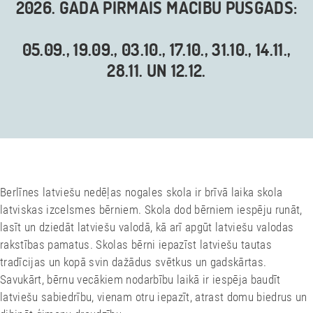
2026. GADA PIRMAIS MĀCĪBU PUSGADS:
05.09., 19.09., 03.10., 17.10., 31.10., 14.11.,
28.11. UN 12.12.
Berlīnes latviešu nedēļas nogales skola ir brīvā laika skola
latviskas izcelsmes bērniem. Skola dod bērniem iespēju runāt,
lasīt un dziedāt latviešu valodā, kā arī apgūt latviešu valodas
rakstības pamatus. Skolas bērni iepazīst latviešu tautas
tradīcijas un kopā svin dažādus svētkus un gadskārtas.
Savukārt, bērnu vecākiem nodarbību laikā ir iespēja baudīt
latviešu sabiedrību, vienam otru iepazīt, atrast domu biedrus un