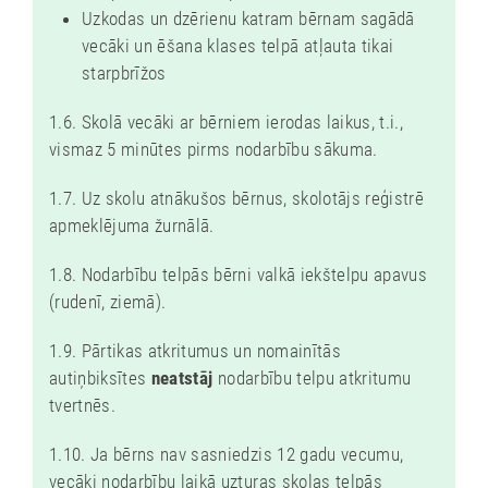
E
Uzkodas un dzērienu katram bērnam sagādā
S
vecāki un ēšana klases telpā atļauta tikai
starpbrīžos
E
N
1.6. Skolā vecāki ar bērniem ierodas laikus, t.i.,
T
vismaz 5 minūtes pirms nodarbību sākuma.
U
1.7. Uz skolu atnākušos bērnus, skolotājs reģistrē
S
apmeklējuma žurnālā.
N
O
1.8. Nodarbību telpās bērni valkā iekštelpu apavus
(rudenī, ziemā).
B
E
1.9. Pārtikas atkritumus un nomainītās
R
autiņbiksītes
neatstāj
nodarbību telpu atkritumu
L
tvertnēs.
Ī
1.10. Ja bērns nav sasniedzis 12 gadu vecumu,
N
vecāki nodarbību laikā uzturas skolas telpās