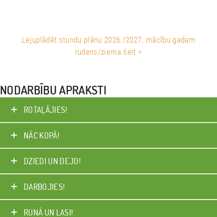
P
I
E
Lejuplādēt stundu plānu 2026./2027. mācību gadam
V
rudens/ziema šeit >
I
E
NODARBĪBU APRAKSTI
N
O
ROTAĻĀJIES!
J
I
NĀC KOPĀ!
E
DZIEDI UN DEJO!
S
!
DARBOJIES!
N
Ā
RUNĀ UN LASI!