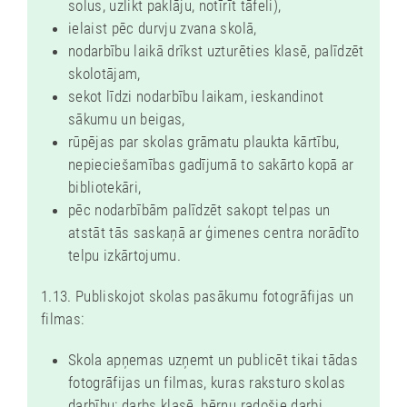
solus, uzlikt paklāju, notīrīt tāfeli),
!
ielaist pēc durvju zvana skolā,
N
nodarbību laikā drīkst uzturēties klasē, palīdzēt
O
skolotājam,
B
sekot līdzi nodarbību laikam, ieskandinot
sākumu un beigas,
E
rūpējas par skolas grāmatu plaukta kārtību,
R
nepieciešamības gadījumā to sakārto kopā ar
L
bibliotekāri,
Ī
pēc nodarbībām palīdzēt sakopt telpas un
N
atstāt tās saskaņā ar ģimenes centra norādīto
telpu izkārtojumu.
E
S
1.13. Publiskojot skolas pasākumu fotogrāfijas un
U
filmas:
N
Skola apņemas uzņemt un publicēt tikai tādas
T
fotogrāfijas un filmas, kuras raksturo skolas
Ā
darbību: darbs klasē, bērnu radošie darbi,