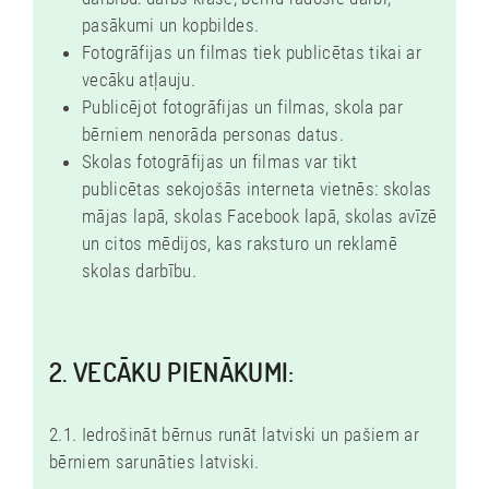
S
pasākumi un kopbildes.
A
Fotogrāfijas un filmas tiek publicētas tikai ar
vecāku atļauju.
P
Publicējot fotogrāfijas un filmas, skola par
K
bērniem nenorāda personas datus.
A
Skolas fotogrāfijas un filmas var tikt
I
publicētas sekojošās interneta vietnēs: skolas
M
mājas lapā, skolas Facebook lapā, skolas avīzē
un citos mēdijos, kas raksturo un reklamē
E
skolas darbību.
S
!
2. VECĀKU PIENĀKUMI:
2.1. Iedrošināt bērnus runāt latviski un pašiem ar
bērniem sarunāties latviski.