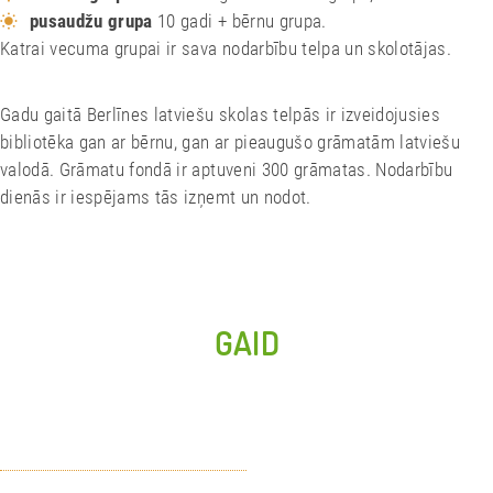
pusaudžu grupa
10 gadi + bērnu grupa.
Katrai vecuma grupai ir sava nodarbību telpa un skolotājas.
Gadu gaitā Berlīnes latviešu skolas telpās ir izveidojusies
bibliotēka gan ar bērnu, gan ar pieaugušo grāmatām latviešu
valodā. Grāmatu fondā ir aptuveni 300 grāmatas. Nodarbību
dienās ir iespējams tās izņemt un nodot.
N
GAIDĀM GAN
Ā
C
Pieteikums Berlīnes Latviešu skolai 2025./2026. mācību gadam
U
šeit >
N