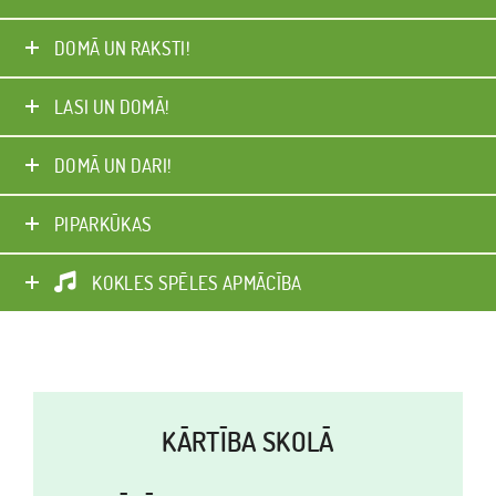
C
U
DOMĀ UN RAKSTI!
N
LASI UN DOMĀ!
P
I
DOMĀ UN DARI!
E
V
PIPARKŪKAS
I
E
KOKLES SPĒLES APMĀCĪBA
N
O
J
I
KĀRTĪBA SKOLĀ
E
S